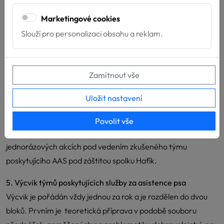
4. Vstupní testy
Marketingové cookies
V návaznosti na splnění požadovaných náhledů a PADA
Slouží pro personalizaci obsahu a reklam.
testu budete pozváni ke vstupním testům, které pořádáme
dvakrát v roce. Vstupní testy se skládají z několika
praktických cvičení prověřujících vlohy psa pro výkon AAS.
Zamítnout vše
Jejich úspěšné absolvování je potřebné pro postup k výcviku
týmů poskytujících AAS a následně k závěrečným zkouškám.
Uložit nastavení
Po splnění vstupních testů Vám bude vystaveno potvrzení o
přípravě, a od té doby se budete moci zapojit se svým psem
Povolit vše
do praktikování pravidelné služby za asistence psa na
jednorázových akcích pod vedením zkušeného týmu
poskytujícího AAS pod záštitou spolku Hafík.
5. Výcvik týmů poskytujících služby za asistence psa
Výcvik je pořádán vždy jednou za rok a je rozdělen do dvou
bloků. Prvním je teoretická příprava v podobě souboru