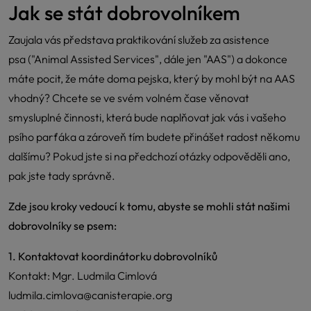
Jak se stát dobrovolníkem
Zaujala vás představa praktikování služeb za asistence
psa ("Animal Assisted Services", dále jen "AAS") a dokonce
máte pocit, že máte doma pejska, který by mohl být na AAS
vhodný? Chcete se ve svém volném čase věnovat
smysluplné činnosti, která bude naplňovat jak vás i vašeho
psího parťáka a zároveň tím budete přinášet radost někomu
dalšímu? Pokud jste si na předchozí otázky odpověděli ano,
pak jste tady správně.
Zde jsou kroky vedoucí k tomu, abyste se mohli stát našimi
dobrovolníky se psem:
1. Kontaktovat koordinátorku dobrovolníků
Kontakt: Mgr. Ludmila Cimlová
ludmila.cimlova@canisterapie.org