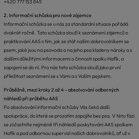
+420 777 153 845
2. Informační schůzka pro nové zájemce
Informační schůzka se u nás za standardní situace pořádá
dvakrát ročně. Tato schůzka slouží k seznámení zájemců o
praktikování AAS s tím, jak se stát naším dobrovolníkem se
psem, jaké jsou na psovoda a na jeho psa kladeny nároky a s
dalšími důležitými informacemi o činnosti spolku Hafík, a
zapojení se do ní. Pro nás tato schůzka slouží jako první
příležitost seznámení se s Vámi a s Vaším pejskem.
Průběžně, mezi kroky 2 až 4 - absolvování odborných
náhledů při průběhu AAS
Po absolvování informační schůzky Vás čeká další
spolupráce, do které se prozatím zapojíte bez psa. V této fázi
se zúčastníte nejméně tří náhledů poskytování AAS spolkem
Hafík a pod odbornou supervizí našich dobrovolníků, ať už v