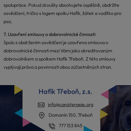
spolupráce. Pokud zkoušky absolvujete úspěšně, obdržíte
osvědčení, tričko s logem spolku Hafík, šátek a vodítko pro
psa.
7. Uzavření smlouvy o dobrovolnické činnosti
Spolu s obdržením osvědčení je uzavřena smlouva o
dobrovolnické činnosti mezi Vámi jako akreditovaným
dobrovolníkem a spolkem Hafík Třeboň. Z této smlouvy
vyplývají práva a povinnosti obou zúčastněných stran.
Hafík Třeboň, z.s.
info@canisterapie.org
Domanín 150, Třeboň
777 153 845