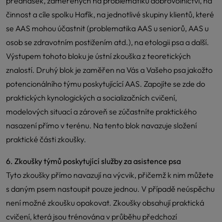
přednášek, zaměřených na problematiku dobrovolnictví, na
činnost a cíle spolku Hafík, na jednotlivé skupiny klientů, které
se AAS mohou účastnit (problematika AAS u seniorů, AAS u
osob se zdravotním postižením atd.), na etologii psa a další.
Výstupem tohoto bloku je ústní zkouška z teoretických
znalostí. Druhý blok je zaměřen na Vás a Vašeho psa jakožto
potencionálního týmu poskytujícící AAS. Zapojíte se zde do
praktických kynologických a socializačních cvičení,
modelových situací a zároveň se zúčastníte praktického
nasazení přímo v terénu. Na tento blok navazuje složení
praktické části zkoušky.
6. Zkoušky týmů poskytující služby za asistence psa
Tyto zkoušky přímo navazují na výcvik, přičemž k nim můžete
s daným psem nastoupit pouze jednou. V případě neúspěchu
není možné zkoušku opakovat. Zkoušky obsahují praktická
cvičení, která jsou trénována v průběhu předchozí