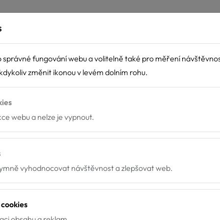
s
 správné fungování webu a volitelně také pro měření návštěvno
dykoliv změnit ikonou v levém dolním rohu.
kies
nkce webu a nelze je vypnout.
s
mně vyhodnocovat návštěvnost a zlepšovat web.
 cookies
zaci obsahu a reklam.