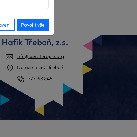
avení
Povolit vše
Hafík Třeboň, z.s.
info@canisterapie.org
Domanín 150, Třeboň
777 153 845