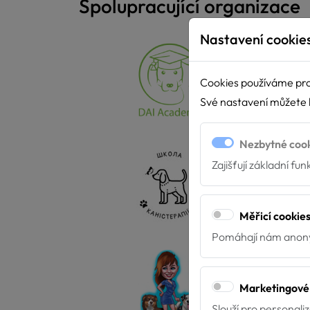
Spolupracující organizace
Nastavení cookie
Cookies používáme pro
Své nastavení můžete k
Nezbytné coo
Zajišťují základní fu
Měřicí cookie
Pomáhají nám anony
Marketingové
Slouží pro personali