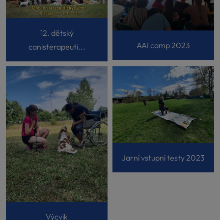
12. dětský
AAI camp 2023
canisterapeuti...
Jarní vstupní testy 2023
Výcvik