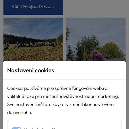
canisterapeutickýc...
Nastavení cookies
Vánoční procházka 2022
Cookies používáme pro správné fungování webu a
volitelně také pro měření návštěvnosti nebo marketing.
Své nastavení můžete kdykoliv změnit ikonou v levém
dolním rohu.
Vstupní testy podzim