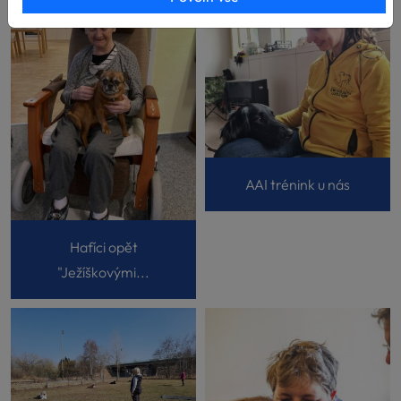
AAI trénink u nás
Hafíci opět
"Ježíškovými...