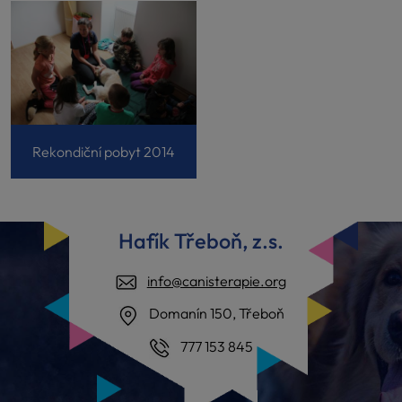
Rekondiční pobyt 2014
Hafík Třeboň, z.s.
info@canisterapie.org
Domanín 150, Třeboň
777 153 845