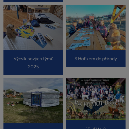
Výcvik nových týmů
S Hafíkem do přírody
2025
13. dětský