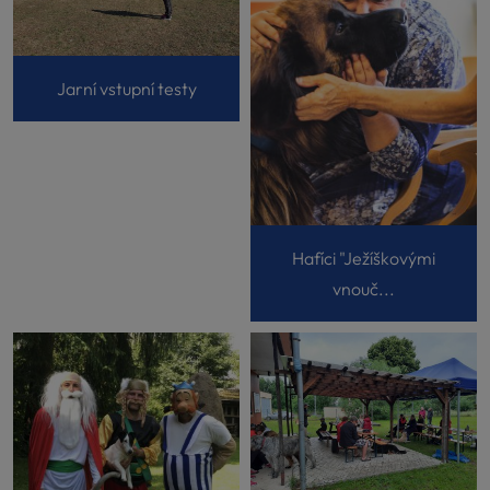
Jarní vstupní testy
Hafíci "Ježíškovými
vnouč...