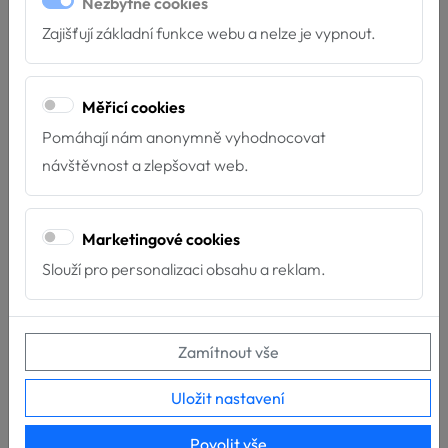
Nezbytné cookies
2022
Zajišťují základní funkce webu a nelze je vypnout.
Měřicí cookies
Pomáhají nám anonymně vyhodnocovat
návštěvnost a zlepšovat web.
Výcvik
Marketingové cookies
canisterapeutickýc...
Slouží pro personalizaci obsahu a reklam.
11. dětský
Zamítnout vše
canisterapeuti...
Uložit nastavení
Povolit vše