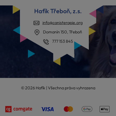
Hafík Třeboň, z.s.
info@canisterapie.org
Domanín 150, Třeboň
777 153 845
© 2026 Hafík | Všechna práva vyhrazena