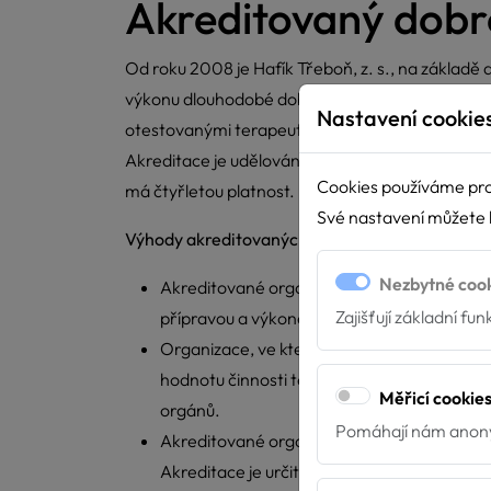
Akreditovaný dobr
Od roku 2008 je Hafík Třeboň, z. s., na základ
výkonu dlouhodobé dobrovolnické služby. Spolek Ha
Nastavení cookie
otestovanými terapeutickými psy.
Akreditace je udělována Ministerstvem vnitra ČR
Cookies používáme pro
má čtyřletou platnost.
Své nastavení můžete k
Výhody akreditovaných organizací:
Nezbytné coo
Akreditované organizace mohou žádat Ministe
Zajišťují základní fu
přípravou a výkonem dobrovolnické služby.
Organizace, ve kterých vykonávají činnost d
hodnotu činnosti těchto dobrovolníků v rámc
Měřicí cookie
orgánů.
Pomáhají nám anony
Akreditované organizace mohou snáze získá
Akreditace je určitou známkou kvality.