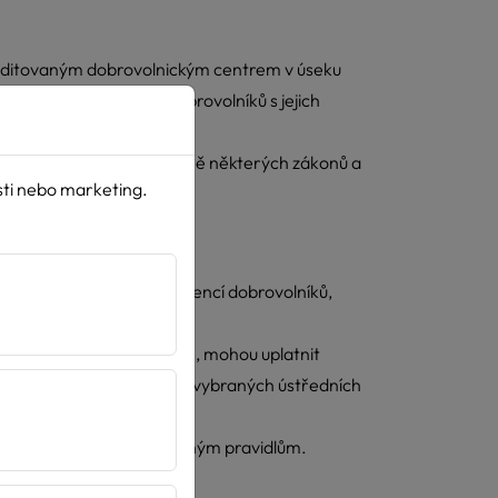
kreditovaným dobrovolnickým centrem v úseku
bu v oblasti vysílání dobrovolníků s jejich
rovolnické službě a o změně některých zákonů a
sti nebo marketing.
 nákladů spojených s evidencí dobrovolníků,
ona o dobrovolnické službě, mohou uplatnit
é žádají o státní dotace u vybraných ústředních
ochrany a předem stanoveným pravidlům.