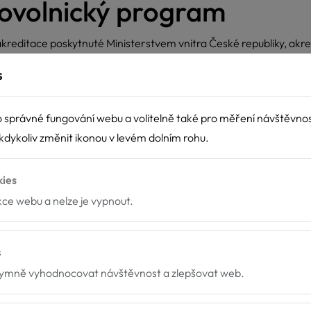
ovolnický program
ě akreditace poskytnuté Ministerstvem vnitra České republiky, a
fík je organizací, která je způsobilá provádět dobrovolnickou služ
s
. Akreditace se udělují na základě zákona č. 86/2014 Sb., o dob
 správné fungování webu a volitelně také pro měření návštěvno
dykoliv změnit ikonou v levém dolním rohu.
kies
rstvo vnitra o státní dotaci na pojištění dobrovolníků a na část
nkce webu a nelze je vypnout.
obrovolníci vyslaní akreditovanou vysílající organizací podle zák
i vlastního podílu (dofinancování) na nákladech projektu, na kter
s
mně vyhodnocovat návštěvnost a zlepšovat web.
vat dobrovolníky, kteří dávají přednost vyššímu stupni právní 