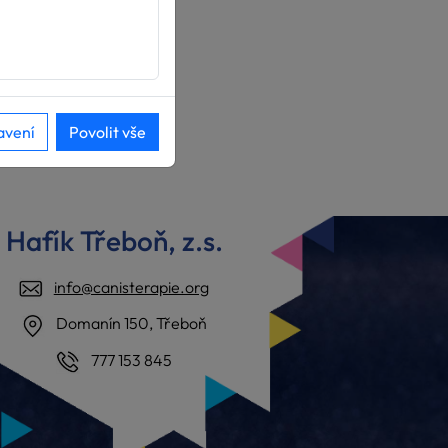
 na majetku.
avení
Povolit vše
Hafík Třeboň, z.s.
info@canisterapie.org
Domanín 150, Třeboň
777 153 845