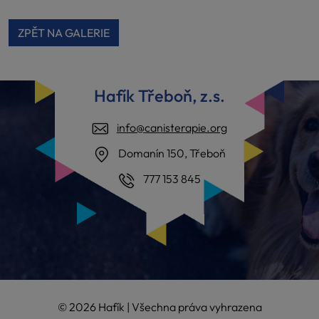
ZPĚT NA GALERIE
Hafík Třeboň, z.s.
info@canisterapie.org
Domanín 150, Třeboň
777 153 845
© 2026 Hafík | Všechna práva vyhrazena