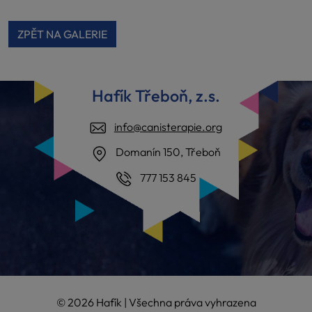
ZPĚT NA GALERIE
Hafík Třeboň, z.s.
info@canisterapie.org
Domanín 150, Třeboň
777 153 845
© 2026 Hafík | Všechna práva vyhrazena