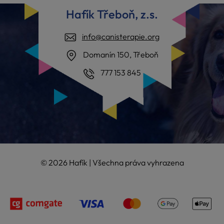
Hafík Třeboň, z.s.
info@canisterapie.org
Domanín 150, Třeboň
777 153 845
© 2026 Hafík | Všechna práva vyhrazena