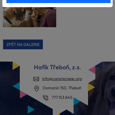
ZPĚT NA GALERIE
Hafík Třeboň, z.s.
info@canisterapie.org
Domanín 150, Třeboň
777 153 845