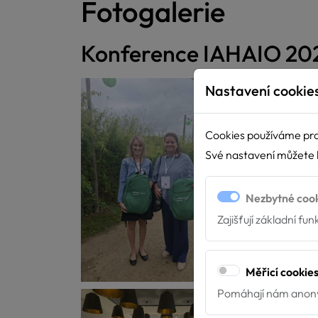
Fotogalerie
Konference IAHAIO 20
Nastavení cookie
Cookies používáme pro
Své nastavení můžete k
Nezbytné coo
Zajišťují základní fu
Měřicí cookie
Pomáhají nám anony