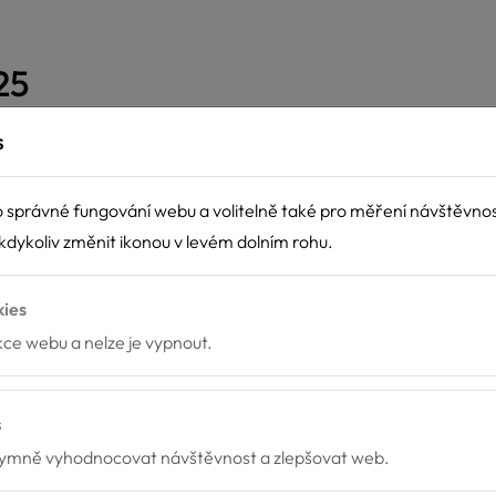
25
s
 správné fungování webu a volitelně také pro měření návštěvno
dykoliv změnit ikonou v levém dolním rohu.
kies
nkce webu a nelze je vypnout.
s
mně vyhodnocovat návštěvnost a zlepšovat web.