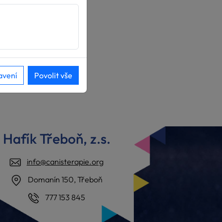
avení
Povolit vše
Hafík Třeboň, z.s.
info@canisterapie.org
Domanín 150, Třeboň
777 153 845