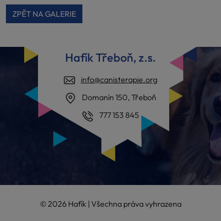
ZPĚT NA GALERIE
Hafík Třeboň, z.s.
info@canisterapie.org
Domanín 150, Třeboň
777 153 845
© 2026 Hafík | Všechna práva vyhrazena