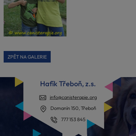
ZPĚT NA GALERIE
Hafík Třeboň, z.s.
info@canisterapie.org
Domanín 150, Třeboň
777 153 845