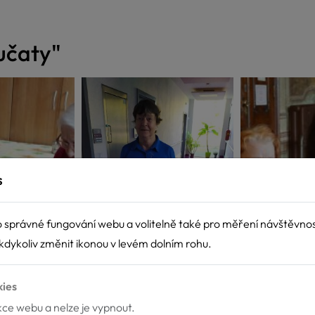
učaty"
s
 správné fungování webu a volitelně také pro měření návštěvno
dykoliv změnit ikonou v levém dolním rohu.
kies
nkce webu a nelze je vypnout.