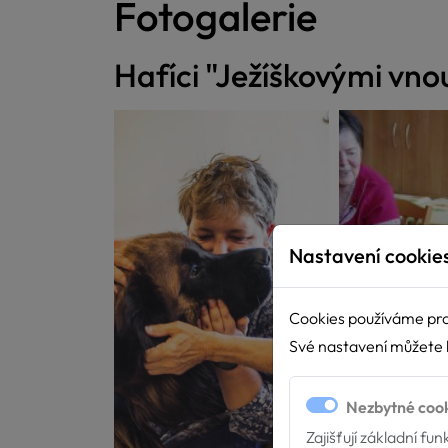
Fotogalerie
Hafíci "Ježíškovými vno
Nastavení cookie
Cookies používáme pro
Své nastavení můžete k
Nezbytné coo
Zajišťují základní fu