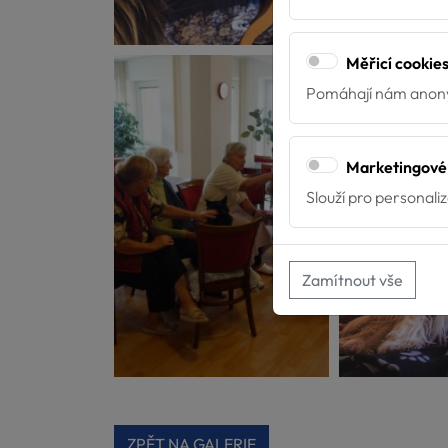
Měřicí cookie
Pomáhají nám anony
Marketingové
Slouží pro personali
Zamítnout vše
ZPĚT NA GALERIE