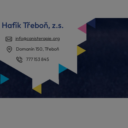
Hafík Třeboň, z.s.
info@canisterapie.org
Domanín 150, Třeboň
777 153 845