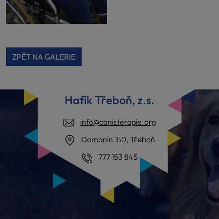
ZPĚT NA GALERIE
Hafík Třeboň, z.s.
info@canisterapie.org
Domanín 150, Třeboň
777 153 845