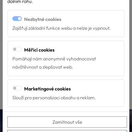
dolním rohu.
Stránka nenalezena
Nezbytné cookies
Litujeme, ale požadovaná stránka nebyla nalezena. Stránka
Zajišťují základní funkce webu a nelze je vypnout.
buď neexistuje, změnila se její adresa nebo již byly smazána.
Pokud si myslíte že jde o chybu,
napište nám
. Můžete se
vrátit
Měřicí cookies
na úvodní stranu
, nebo zkusit některý z následujících odkazů:
Pomáhají nám anonymně vyhodnocovat
návštěvnost a zlepšovat web.
O Hafíkovi
Kontakty
Psí škola
Chci podpořit
Jak se stát dobrovolníkem
O PADA
Marketingové cookies
Slouží pro personalizaci obsahu a reklam.
Hafík Třeboň, z.s.
Zamítnout vše
info@canisterapie.org