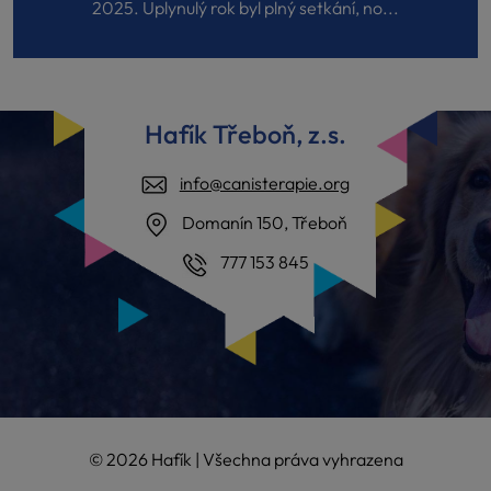
2025. Uplynulý rok byl plný setkání, no...
Hafík Třeboň, z.s.
info@canisterapie.org
Domanín 150, Třeboň
777 153 845
© 2026 Hafík | Všechna práva vyhrazena