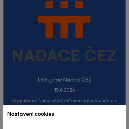
Děkujeme Nadaci ČEZ
15.4.2026
Díky podpoře Nadace ČEZ můžeme dál pomáhat tam,
kde je to nejvíce potřeba! Velmi si vá...
Nastavení cookies