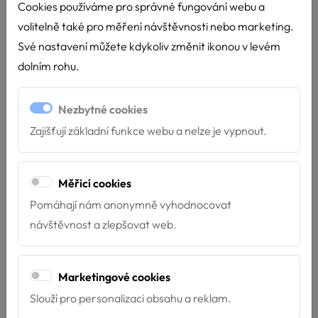
Cookies používáme pro správné fungování webu a
volitelně také pro měření návštěvnosti nebo marketing.
Své nastavení můžete kdykoliv změnit ikonou v levém
dolním rohu.
Nezbytné cookies
Zajišťují základní funkce webu a nelze je vypnout.
Měřicí cookies
Pomáhají nám anonymně vyhodnocovat
návštěvnost a zlepšovat web.
Nové týmy u Hafíka
4.7.2026
Marketingové cookies
Máme velkou radost z nových týmů, které završily
Slouží pro personalizaci obsahu a reklam.
svou přípravu pro poskytování služeb za...