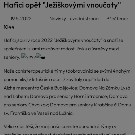
Hafíci opět "Ježíškovými vnoučaty"
19.5.2022
-
Novinky - úvodní strana
Přečteno:
1044
Hafíci jsou i v roce 2022 "Ježíškovými vnoučaty" a snaží se
společnými silami rozdávat radost, lásku a úsměvy mezi
seniory.
Naše canisterapeutické týmy (dobrovolníci se svými 4nohými
pomocníky) v letošním roce již zavítaly například do
Alzheimercentra České Budějovice; Domova Na Zámku Lysá
nad Labem; Domova pro seniory Horní Stropnice; Domova
pro seniory Chvalkov; Domova pro seniory Krabčice či Domu
sv. Františka ve Veselí nad Lužnicí.
Velice nás těší, že mají naše canisterapeutické týmy i v
letošním roce možnost docházet rozdávat pozitivní energii