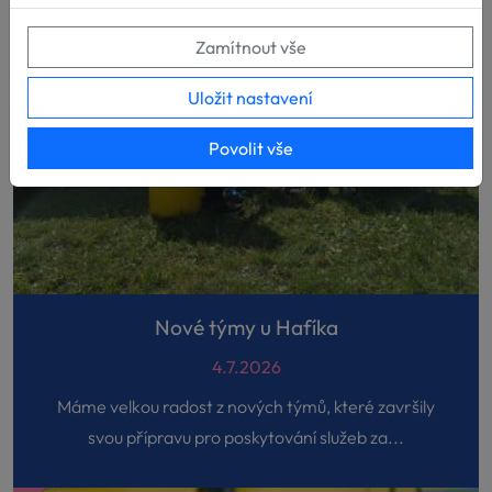
Zamítnout vše
Uložit nastavení
Povolit vše
Nové týmy u Hafíka
4.7.2026
Máme velkou radost z nových týmů, které završily
svou přípravu pro poskytování služeb za...