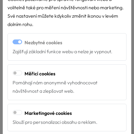
volitelně také pro měření návštěvnosti nebo marketing.
Své nastavení můžete kdykoliv změnit ikonou v levém
dolním rohu.
Nezbytné cookies
Zajišťují základní funkce webu a nelze je vypnout.
Měřicí cookies
Děkujeme Nadaci ČEZ
Pomáhají nám anonymně vyhodnocovat
15.4.2026
návštěvnost a zlepšovat web.
Díky podpoře Nadace ČEZ můžeme dál pomáhat tam,
kde je to nejvíce potřeba! Velmi si vá...
Marketingové cookies
Slouží pro personalizaci obsahu a reklam.