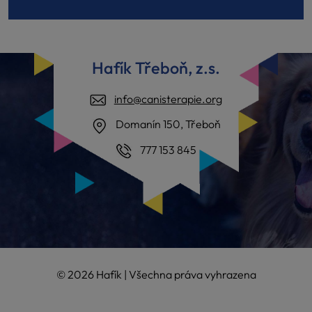
Hafík Třeboň, z.s.
info@canisterapie.org
Domanín 150, Třeboň
777 153 845
© 2026 Hafík | Všechna práva vyhrazena