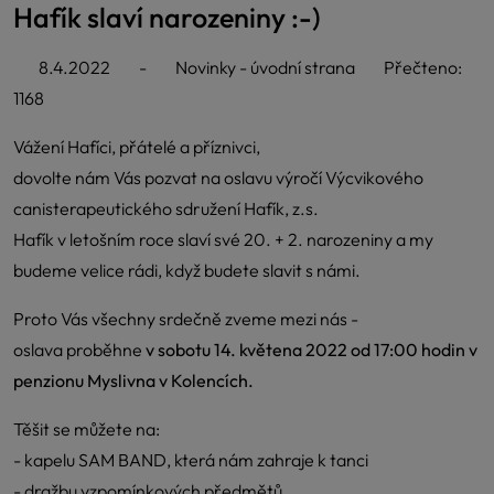
Hafík slaví narozeniny :-)
8.4.2022
-
Novinky - úvodní strana
Přečteno:
1168
Vážení Hafíci, přátelé a příznivci,
dovolte nám Vás pozvat na oslavu výročí Výcvikového
canisterapeutického sdružení Hafík, z.s.
Hafík v letošním roce slaví své 20. + 2. narozeniny a my
budeme velice rádi, když budete slavit s námi.
Proto Vás všechny srdečně zveme mezi nás -
oslava proběhne
v sobotu 14. květena 2022 od 17:00 hodin v
penzionu Myslivna v Kolencích.
Těšit se můžete na:
- kapelu SAM BAND, která nám zahraje k tanci
- dražbu vzpomínkových předmětů