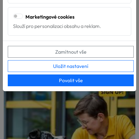
Marketingové cookies
Slouží pro personalizaci obsahu a reklam.
Nové týmy u Hafíka
4.7.2026
Zamítnout vše
Máme velkou radost z nových týmů, které završily
svou přípravu pro poskytování služeb za...
Uložit nastavení
Povolit vše