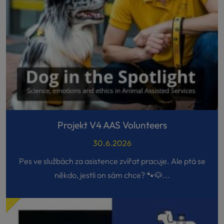
Projekt V4 AAS Volunteers
30.6.2026
Pes ve službách za asistence zvířat pracuje. Ale ptá se
někdo, jestli on sám chce? 🐾🐶...