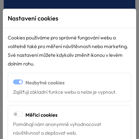
Děkujeme Nadaci ČEZ
Nastavení cookies
15.4.2026
Cookies používáme pro správné fungování webu a
Díky podpoře Nadace ČEZ můžeme dál pomáhat tam,
volitelně také pro měření návštěvnosti nebo marketing.
kde je to nejvíce potřeba! Velmi si vá...
Své nastavení můžete kdykoliv změnit ikonou v levém
dolním rohu.
Nezbytné cookies
Zajišťují základní funkce webu a nelze je vypnout.
Měřicí cookies
Pomáhají nám anonymně vyhodnocovat
návštěvnost a zlepšovat web.