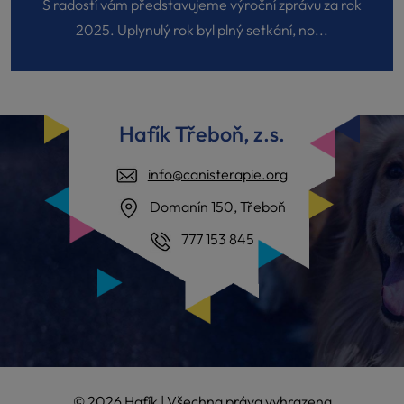
S radostí vám představujeme výroční zprávu za rok
2025. Uplynulý rok byl plný setkání, no...
Hafík Třeboň, z.s.
info@canisterapie.org
Domanín 150, Třeboň
777 153 845
© 2026 Hafík | Všechna práva vyhrazena