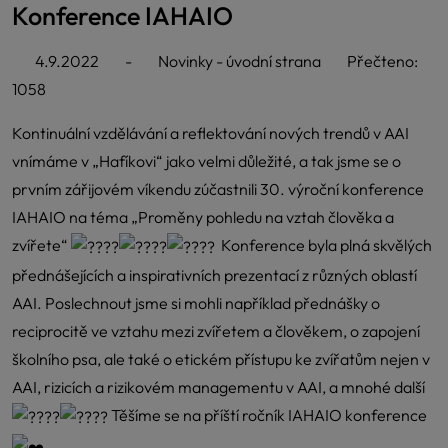
Konference IAHAIO
4.9.2022
-
Novinky - úvodní strana
Přečteno:
1058
Kontinuální vzdělávání a reflektování nových trendů v AAI
vnímáme v „Hafíkovi“ jako velmi důležité, a tak jsme se o
prvním zářijovém víkendu zúčastnili 30. výroční konference
IAHAIO na téma „Proměny pohledu na vztah člověka a
zvířete“
Konference byla plná skvělých
přednášejících a inspirativních prezentací z různých oblastí
AAI. Poslechnout jsme si mohli například přednášky o
reciprocitě ve vztahu mezi zvířetem a člověkem, o zapojení
školního psa, ale také o etickém přístupu ke zvířatům nejen v
AAI, rizicích a rizikovém managementu v AAI, a mnohé další
Těšíme se na příští ročník IAHAIO konference