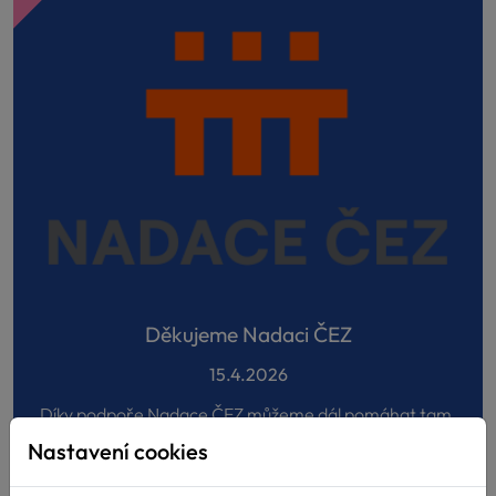
Děkujeme Nadaci ČEZ
15.4.2026
Díky podpoře Nadace ČEZ můžeme dál pomáhat tam,
kde je to nejvíce potřeba! Velmi si vá...
Nastavení cookies