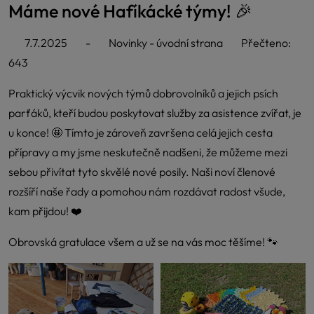
Máme nové Hafíkácké týmy! 🎉
7.7.2025
-
Novinky - úvodní strana
Přečteno:
643
Praktický výcvik nových týmů dobrovolníků a jejich psích
parťáků, kteří budou poskytovat služby za asistence zvířat, je
u konce! 🤩 Tímto je zároveň završena celá jejich cesta
přípravy a my jsme neskutečně nadšeni, že můžeme mezi
sebou přivítat tyto skvělé nové posily. Naši noví členové
rozšíří naše řady a pomohou nám rozdávat radost všude,
kam přijdou! ❤️
Obrovská gratulace všem a už se na vás moc těšíme! 🐾