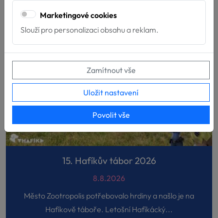
Marketingové cookies
Slouží pro personalizaci obsahu a reklam.
Zamítnout vše
Uložit nastavení
Povolit vše
15. Hafíkův tábor 2026
8.8.2026
Město Zootropolis potřebovalo hrdiny a našlo je na
Hafíkově táboře. Letošní Hafíkácký...