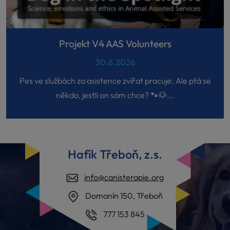
Projekt V4 AAS Volunteers
30.6.2026
Pes ve službách za asistence zvířat pracuje. Ale ptá se
někdo, jestli on sám chce? 🐾🐶...
Hafík Třeboň, z.s.
info@canisterapie.org
Domanín 150, Třeboň
777 153 845