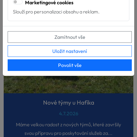
Marketingové cookies
Slouží pro personalizaci obsahu a reklam.
Zamítnout vše
Uložit nastavení
Povolit vše
Nové týmy u Hafíka
4.7.2026
Máme velkou radost z nových týmů, které završily
svou přípravu pro poskytování služeb za...