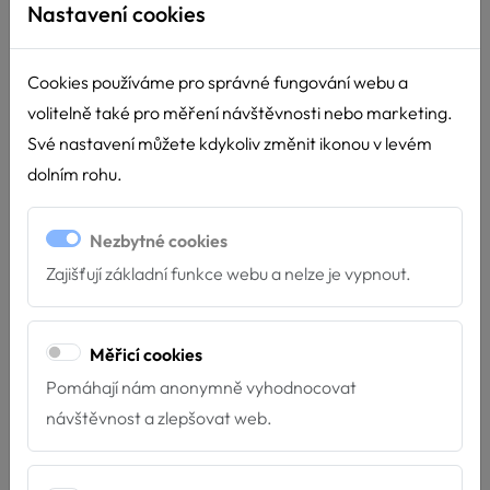
Nastavení cookies
Cookies používáme pro správné fungování webu a
volitelně také pro měření návštěvnosti nebo marketing.
Své nastavení můžete kdykoliv změnit ikonou v levém
dolním rohu.
Nezbytné cookies
Zajišťují základní funkce webu a nelze je vypnout.
Děkujeme Nadaci ČEZ
Měřicí cookies
15.4.2026
Pomáhají nám anonymně vyhodnocovat
Díky podpoře Nadace ČEZ můžeme dál pomáhat tam,
návštěvnost a zlepšovat web.
kde je to nejvíce potřeba! Velmi si vá...