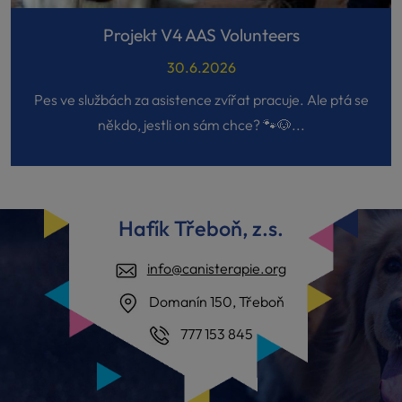
Projekt V4 AAS Volunteers
30.6.2026
Pes ve službách za asistence zvířat pracuje. Ale ptá se
někdo, jestli on sám chce? 🐾🐶...
Hafík Třeboň, z.s.
info@canisterapie.org
Domanín 150, Třeboň
777 153 845