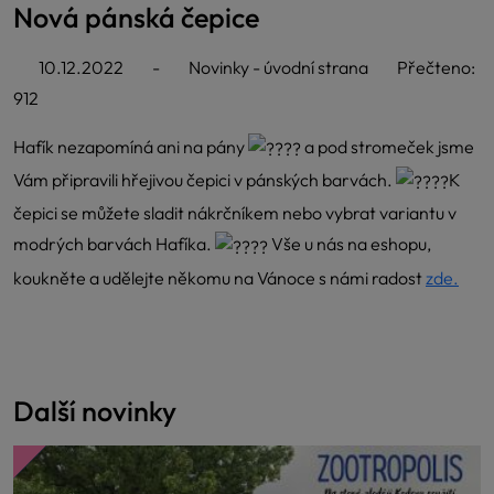
Nová pánská čepice
10.12.2022
-
Novinky - úvodní strana
Přečteno:
912
Hafík nezapomíná ani na pány
a pod stromeček jsme
Vám připravili hřejivou čepici v pánských barvách.
K
čepici se můžete sladit nákrčníkem nebo vybrat variantu v
modrých barvách Hafíka.
Vše u nás na eshopu,
koukněte a udělejte někomu na Vánoce s námi radost
zde.
Další novinky