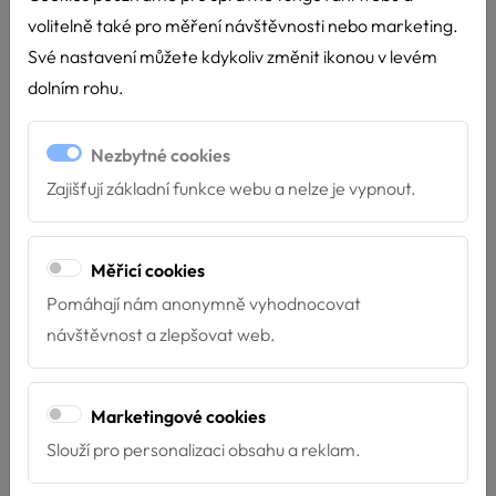
volitelně také pro měření návštěvnosti nebo marketing.
Své nastavení můžete kdykoliv změnit ikonou v levém
dolním rohu.
Nezbytné cookies
Zajišťují základní funkce webu a nelze je vypnout.
Měřicí cookies
Pomáhají nám anonymně vyhodnocovat
Nové týmy u Hafíka
návštěvnost a zlepšovat web.
4.7.2026
Máme velkou radost z nových týmů, které završily
Marketingové cookies
svou přípravu pro poskytování služeb za...
Slouží pro personalizaci obsahu a reklam.