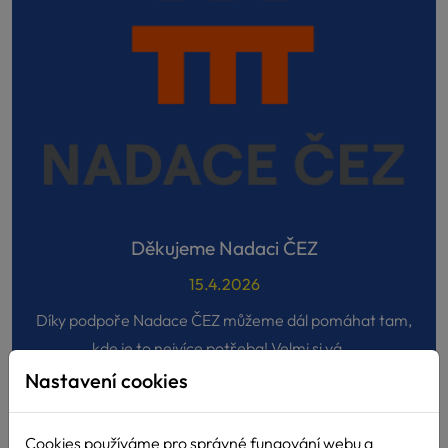
Děkujeme Nadaci ČEZ
15.4.2026
Díky podpoře Nadace ČEZ můžeme dál pomáhat tam,
kde je to nejvíce potřeba! Velmi si vá...
Nastavení cookies
Cookies používáme pro správné fungování webu a