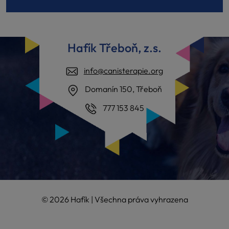
Hafík Třeboň, z.s.
info@canisterapie.org
Domanín 150, Třeboň
777 153 845
© 2026 Hafík | Všechna práva vyhrazena