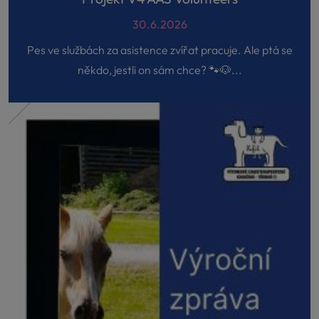
30.6.2026
Pes ve službách za asistence zvířat pracuje. Ale ptá se
někdo, jestli on sám chce? 🐾🐶...