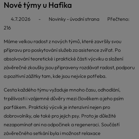
Nové týmy u Hafíka
4.7.2026
-
Novinky - úvodní strana
Přečteno:
216
Máme velkou radost z nových týmů, které završily svou
přípravu pro poskytování služeb za asistence zvířat. Po
absolvování teoretické i praktické části výcviku a složení
závěrečné zkoušky jsou připraveny rozdávat radost, podporu
a pozitivní zážitky tam, kde jsou nejvíce potřeba.
Cesta každého týmu vyžaduje mnoho času, odhodlání,
trpělivosti i vzájemné důvěry mezi člověkem a jeho psím
parťákem. Praktický výcvik je intenzivní nejen pro
dobrovolníky, ale také pro jejich psy. Proto je důležité
nezapomínat ani na odpočinek a regeneraci. Součástí
závěrečného setkání byla i možnost relaxace