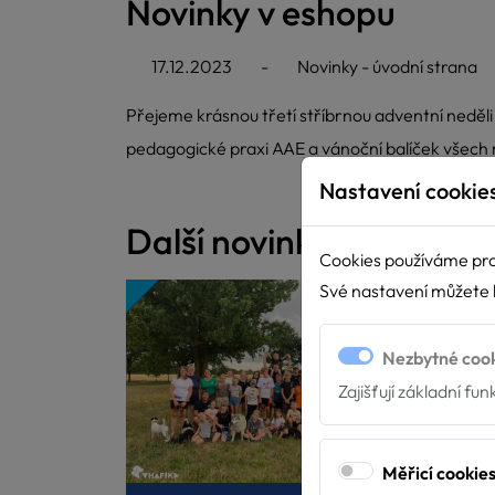
Novinky v eshopu
17.12.2023
-
Novinky - úvodní strana
Přejeme krásnou třetí stříbrnou adventní neděli
pedagogické praxi AAE a vánoční balíček všech
Nastavení cookie
Další novinky
Cookies používáme pro
Své nastavení můžete k
Nezbytné coo
Zajišťují základní fu
Měřicí cookie