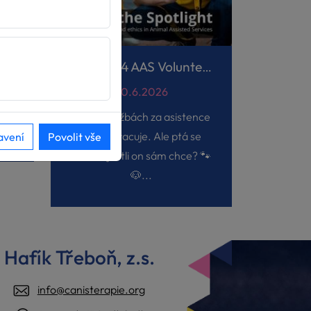
a
Projekt V4 AAS Volunteers
ých
u
30.6.2026
í
Pes ve službách za asistence
zvířat pracuje. Ale ptá se
avení
Povolit vše
někdo, jestli on sám chce? 🐾
🐶...
Hafík Třeboň, z.s.
info@canisterapie.org