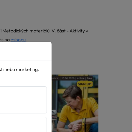
 Metodických materiálů IV. část - Aktivity v
ás na
eshopu
.
sti nebo marketing.