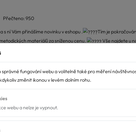
Přečteno: 950
 a s ní Vám přinášíme novinku v eshopu .
Tím je pokračování
 metodických materiálů za sníženou cenu.
Vše najdete u n
s
 správné fungování webu a volitelně také pro měření návštěvno
dykoliv změnit ikonou v levém dolním rohu.
kies
nkce webu a nelze je vypnout.
s