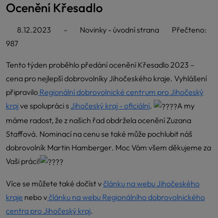
Ocenění Křesadlo
8.12.2023
-
Novinky - úvodní strana
Přečteno:
987
Tento týden proběhlo předání ocenění Křesadlo 2023 –
cena pro nejlepší dobrovolníky Jihočeského kraje. Vyhlášení
připravilo
Regionální dobrovolnické centrum pro Jihočeský
kraj
ve spolupráci s
Jihočeský kraj - oficiální
.
A my
máme radost, že z našich řad obdržela ocenění Zuzana
Staffová. Nominací na cenu se také může pochlubit náš
dobrovolník Martin Hamberger. Moc Vám všem děkujeme za
Vaši práci!
Více se můžete také dočíst v
článku na webu Jihočeského
kraje
nebo v
článku na webu Regionálního dobrovolnického
centra pro Jihočeský kraj
.