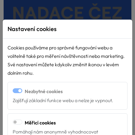
Nastavení cookies
Děkujeme Nadaci ČEZ
Cookies používáme pro správné fungování webu a
15.4.2026
volitelně také pro měření návštěvnosti nebo marketing.
Díky podpoře Nadace ČEZ můžeme dál pomáhat tam,
Své nastavení můžete kdykoliv změnit ikonou v levém
kde je to nejvíce potřeba! Velmi si vá...
dolním rohu.
Nezbytné cookies
Zajišťují základní funkce webu a nelze je vypnout.
Měřicí cookies
Pomáhají nám anonymně vyhodnocovat