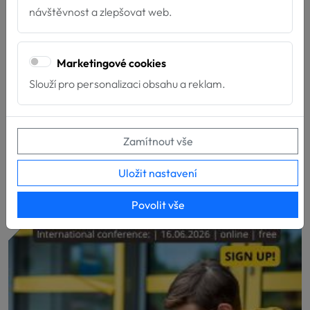
návštěvnost a zlepšovat web.
Marketingové cookies
Slouží pro personalizaci obsahu a reklam.
Nové týmy u Hafíka
Zamítnout vše
4.7.2026
Máme velkou radost z nových týmů, které završily
Uložit nastavení
svou přípravu pro poskytování služeb za...
Povolit vše