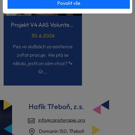
Povolit vše
Projekt V4 AAS Volunteers
30.6.2026
Pes ve službách za asistence
zvířat pracuje. Ale ptá se
někdo, jestli on sám chce? 🐾
🐶...
Hafík Třeboň, z.s.
info@canisterapie.org
Domanín 150, Třeboň