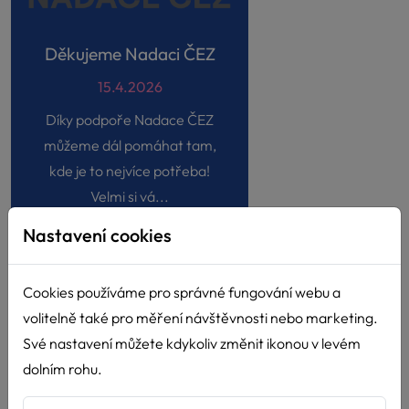
Děkujeme Nadaci ČEZ
15.4.2026
Díky podpoře Nadace ČEZ
můžeme dál pomáhat tam,
kde je to nejvíce potřeba!
Velmi si vá...
Nastavení cookies
Cookies používáme pro správné fungování webu a
volitelně také pro měření návštěvnosti nebo marketing.
Své nastavení můžete kdykoliv změnit ikonou v levém
dolním rohu.