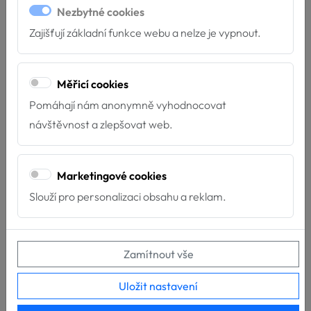
Nezbytné cookies
Nové týmy u Hafíka
Zajišťují základní funkce webu a nelze je vypnout.
4.7.2026
Máme velkou radost z nových
Měřicí cookies
týmů, které završily svou
Pomáhají nám anonymně vyhodnocovat
přípravu pro poskytování
návštěvnost a zlepšovat web.
služeb za...
Marketingové cookies
Slouží pro personalizaci obsahu a reklam.
Zamítnout vše
Uložit nastavení