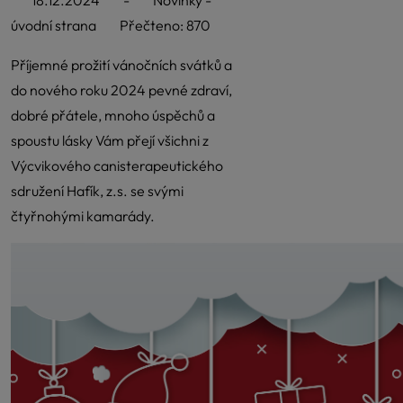
18.12.2024
-
Novinky -
úvodní strana
Přečteno: 870
Příjemné prožití vánočních svátků a
do nového roku 2024 pevné zdraví,
dobré přátele, mnoho úspěchů a
spoustu lásky Vám přejí všichni z
Výcvikového canisterapeutického
sdružení Hafík, z.s. se svými
čtyřnohými kamarády.