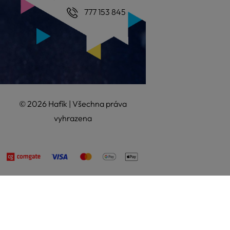
777 153 845
© 2026 Hafík | Všechna práva
vyhrazena