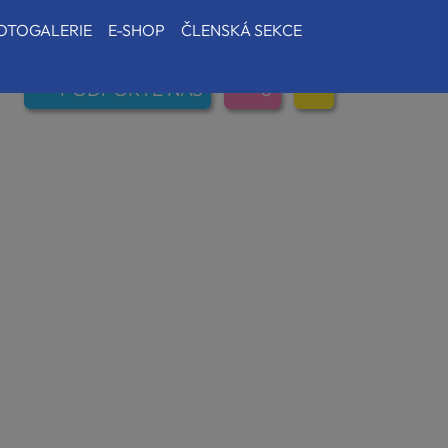
OTOGALERIE
E-SHOP
ČLENSKÁ SEKCE
PODPOŘTE NÁS
0