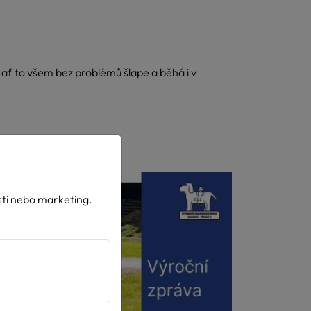
a ať to všem bez problémů šlape a běhá i v
sti nebo marketing.