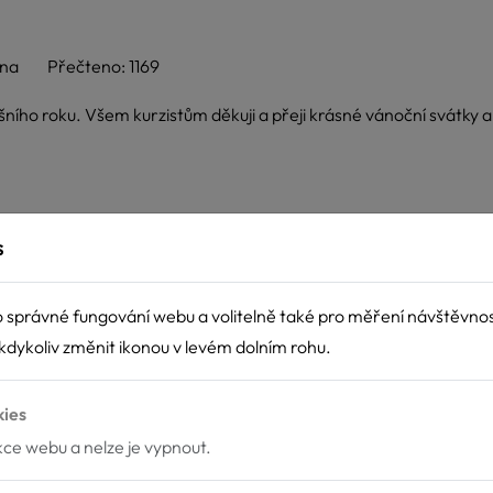
ana
Přečteno: 1169
ošního roku. Všem kurzistům děkuji a přeji krásné vánoční svátky 
s
 správné fungování webu a volitelně také pro měření návštěvno
dykoliv změnit ikonou v levém dolním rohu.
kies
nkce webu a nelze je vypnout.