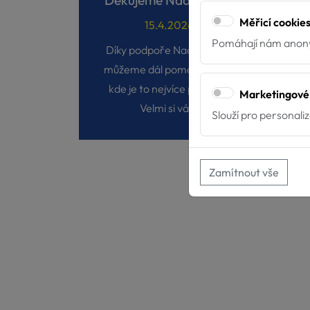
Děkujeme Nadaci ČEZ
Měřicí cookie
15.4.2026
Pomáhají nám anony
Díky podpoře Nadace ČEZ
Má
můžeme dál pomáhat tam,
kde je to nejvíce potřeba!
Marketingové
Velmi si vá...
Slouží pro personali
Zamítnout vše