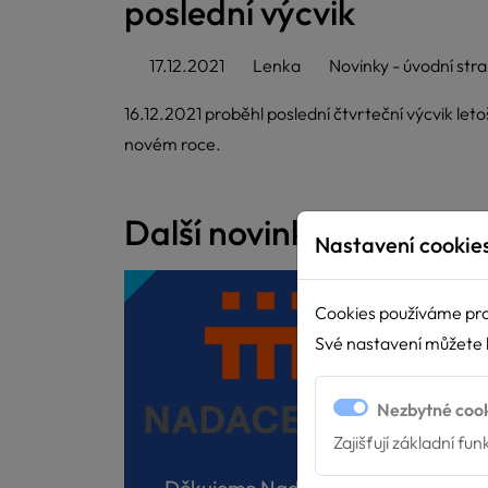
poslední výcvik
17.12.2021
Lenka
Novinky - úvodní str
16.12.2021 proběhl poslední čtvrteční výcvik let
novém roce.
Další novinky
Nastavení cookie
Cookies používáme pro
Své nastavení můžete k
Nezbytné coo
Zajišťují základní fu