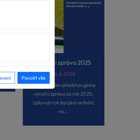
Projekt V4 AAS Volunteers
nce
e
Výroční zpráva 2025
 🐾
26.6.2026
avení
Povolit vše
S radostí vám představujeme
výroční zprávu za rok 2025.
Uplynulý rok byl plný setkání,
no...