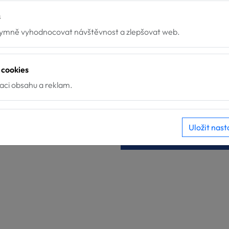
Nové týmy u Hafíka
s
mně vyhodnocovat návštěvnost a zlepšovat web.
4.7.2026
me velkou radost z nových
týmů, které završily svou
30.6.2026
 cookies
přípravu pro poskytování
Pes ve službách za asiste
zaci obsahu a reklam.
služeb za...
zvířat pracuje. Ale ptá s
někdo, jestli on sám chce?
🐶...
Uložit nast