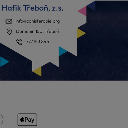
Hafík Třeboň, z.s.
info@canisterapie.org
Domanín 150, Třeboň
777 153 845