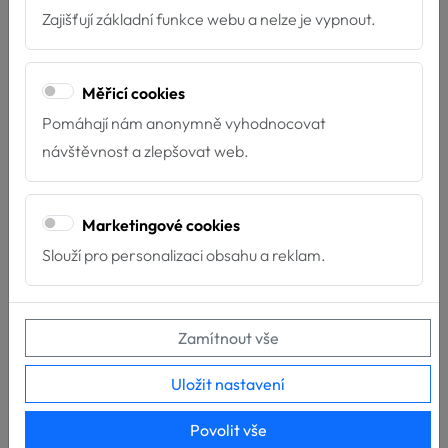
Zajišťují základní funkce webu a nelze je vypnout.
Měřicí cookies
Pomáhají nám anonymně vyhodnocovat
návštěvnost a zlepšovat web.
Marketingové cookies
Slouží pro personalizaci obsahu a reklam.
Děkujeme Nadaci ČEZ
15.4.2026
Zamítnout vše
Díky podpoře Nadace ČEZ můžeme dál pomáhat tam,
kde je to nejvíce potřeba! Velmi si vá...
Uložit nastavení
Povolit vše