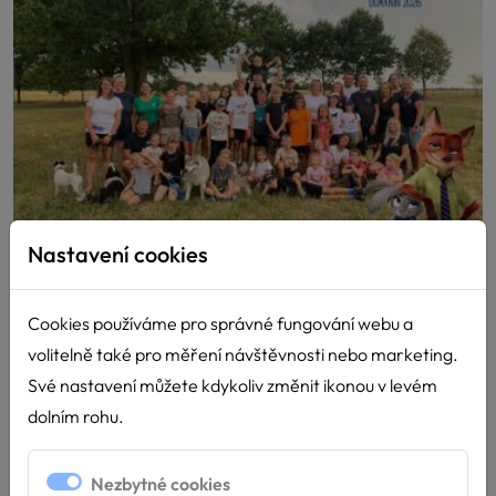
Nastavení cookies
15. Hafíkův tábor 2026
Cookies používáme pro správné fungování webu a
8.8.2026
volitelně také pro měření návštěvnosti nebo marketing.
Město Zootropolis potřebovalo hrdiny a našlo je na
Své nastavení můžete kdykoliv změnit ikonou v levém
Hafíkově táboře. Letošní Hafíkácký...
dolním rohu.
Nezbytné cookies