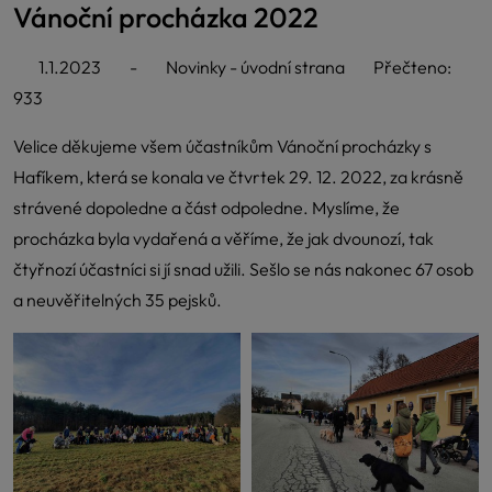
Vánoční procházka 2022
1.1.2023
-
Novinky - úvodní strana
Přečteno:
933
Velice děkujeme všem účastníkům Vánoční procházky s
Hafíkem, která se konala ve čtvrtek 29. 12. 2022, za krásně
strávené dopoledne a část odpoledne. Myslíme, že
procházka byla vydařená a věříme, že jak dvounozí, tak
čtyřnozí účastníci si jí snad užili. Sešlo se nás nakonec 67 osob
a neuvěřitelných 35 pejsků.