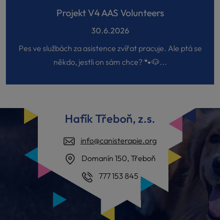
Projekt V4 AAS Volunteers
30.6.2026
Pes ve službách za asistence zvířat pracuje. Ale ptá se
někdo, jestli on sám chce? 🐾🐶...
Hafík Třeboň, z.s.
info@canisterapie.org
Domanín 150, Třeboň
777 153 845