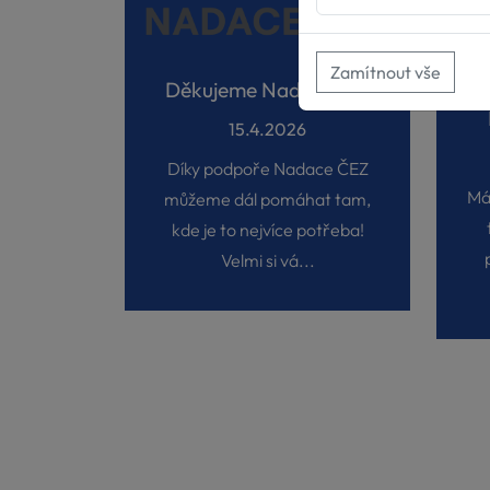
Zamítnout vše
Děkujeme Nadaci ČEZ
15.4.2026
Díky podpoře Nadace ČEZ
Má
můžeme dál pomáhat tam,
kde je to nejvíce potřeba!
Velmi si vá...