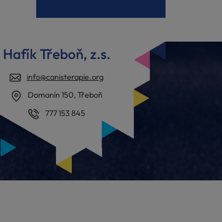
Hafík Třeboň, z.s.
info@canisterapie.org
Domanín 150, Třeboň
777 153 845