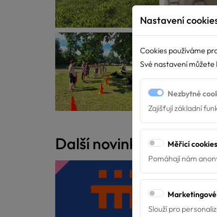
Nastavení cookie
Cookies používáme pro
Své nastavení můžete k
Nezbytné coo
Zajišťují základní fu
Další novinky
Měřicí cookie
Pomáhají nám anony
Marketingové
Slouží pro personali