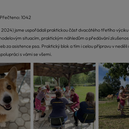
Přečteno: 1042
 2024) jsme uspořádali praktickou část dvacátého třetího výciku 
odelovým situacím, praktickým náhledům a předávání zkušeností,
eb za asistence psa. Praktický blok a tím i celou přípravu v neděl
spolupráci s vámi se všemi.