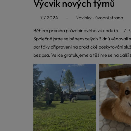
Výcvik nových týmů
7.7.2024
-
Novinky - úvodní strana
Během prvního prázdninového víkendu (5. - 7. 7.
Společně jsme se během celých 3 dnů věnovali m
parťáky připraveni na praktické poskytování služ
bez psa. Velice gratulujeme a těšíme se na další 