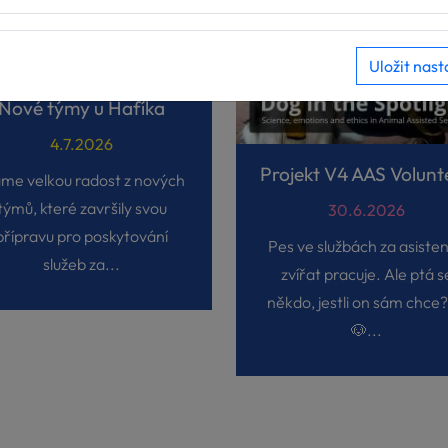
Uložit nast
Nové týmy u Hafíka
4.7.2026
me velkou radost z nových
týmů, které završily svou
30.6.2026
přípravu pro poskytování
Pes ve službách za asiste
služeb za...
zvířat pracuje. Ale ptá s
někdo, jestli on sám chce?
🐶...