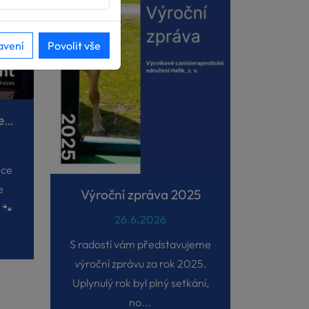
avení
Povolit vše
Projekt V4 AAS Volunteers
nce
e
Výroční zpráva 2025
 🐾
26.6.2026
S radostí vám představujeme
výroční zprávu za rok 2025.
Uplynulý rok byl plný setkání,
no...