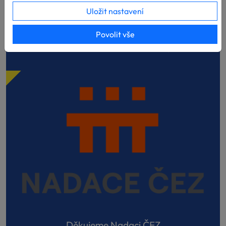
Uložit nastavení
8.8.2026
Město Zootropolis potřebovalo hrdiny a našlo je na
Povolit vše
Hafíkově táboře. Letošní Hafíkácký...
Děkujeme Nadaci ČEZ