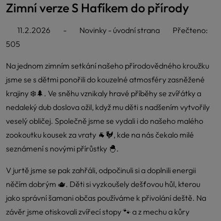
Zimní verze S Hafíkem do přírody
11.2.2026
-
Novinky - úvodní strana
Přečteno:
505
Na jednom zimním setkání našeho přírodovědného kroužku
jsme se s dětmi ponořili do kouzelné atmosféry zasněžené
krajiny ❄️🌲. Ve sněhu vznikaly hravé příběhy se zvířátky a
nedaleký dub doslova ožil, když mu děti s nadšením vytvořily
veselý obličej. Společně jsme se vydali i do našeho malého
zookoutku kousek za vraty 🐐🐓, kde na nás čekalo milé
seznámení s novými přírůstky 🐣.
V jurtě jsme se pak zahřáli, odpočinuli si a doplnili energii
něčím dobrým 🫖. Děti si vyzkoušely dešťovou hůl, kterou
jako správní šamani občas používáme k přivolání deště. Na
závěr jsme otiskovali zvířecí stopy 🐾 a z mechu a kůry