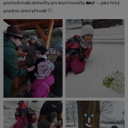
postavili malé domečky pro lesní tvorečky 🏡🌿 — jako tichý
pozdrav zimní přírodě 🤍.