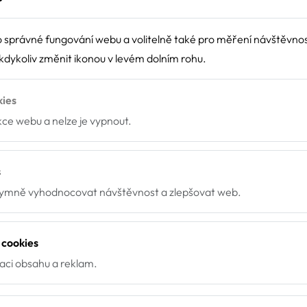
 pro seniory Hvízdal, Čes
 správné fungování webu a volitelně také pro měření návštěvno
0
dykoliv změnit ikonou v levém dolním rohu.
, České Budějovice, U Hvízdala 1327/6, 37011
kies
nkce webu a nelze je vypnout.
s
mně vyhodnocovat návštěvnost a zlepšovat web.
y
 cookies
zaci obsahu a reklam.