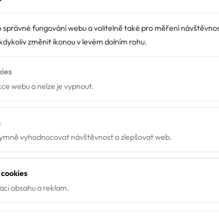
ská škola Pod Kasárny, J.
 správné fungování webu a volitelně také pro měření návštěvno
dykoliv změnit ikonou v levém dolním rohu.
ny, J. Hradec, Pod Kasárny 1019, 37701
kies
nkce webu a nelze je vypnout.
s
mně vyhodnocovat návštěvnost a zlepšovat web.
 cookies
zaci obsahu a reklam.