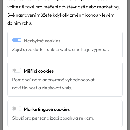
Detail akce: MŠ a ZŠ Rybka,
volitelně také pro měření návštěvnosti nebo marketing.
Tábor
Své nastavení můžete kdykoliv změnit ikonou v levém
dolním rohu.
Termín:
24.9.2026 - 8:30 - 9:30
Místo:
MŠ a ZŠ Rybka, Tábor, ČSA 925,
Nezbytné cookies
Zajišťují základní funkce webu a nelze je vypnout.
39003, Tábor
Délka akce:
60 minut
Měřicí cookies
Druh akce:
Zážitková
Pomáhají nám anonymně vyhodnocovat
Prostředí:
Indoor
návštěvnost a zlepšovat web.
Počet účastníků:
30
Cílová skupina:
osoby s mentálním a kombinovaným
Marketingové cookies
postižením
Slouží pro personalizaci obsahu a reklam.