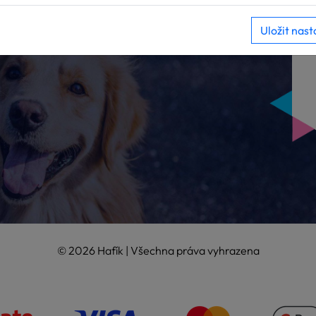
Uložit nast
© 2026 Hafík | Všechna práva vyhrazena