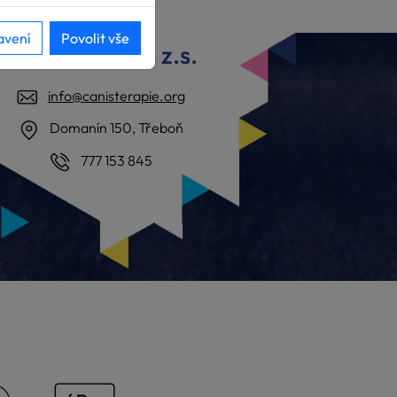
avení
Povolit vše
Hafík Třeboň, z.s.
info@canisterapie.org
Domanín 150, Třeboň
777 153 845