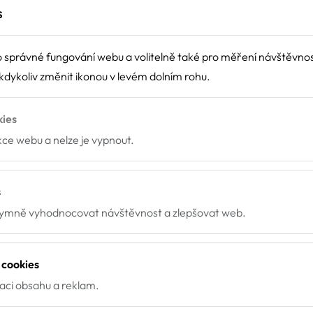
stský tábor Sport klub Fa
s
 správné fungování webu a volitelně také pro měření návštěvno
dykoliv změnit ikonou v levém dolním rohu.
lub Fame, České Budějovice, Ledenická - St. Pohůrka 328, 370 0
kies
nkce webu a nelze je vypnout.
s
mně vyhodnocovat návštěvnost a zlepšovat web.
t)
 cookies
zaci obsahu a reklam.