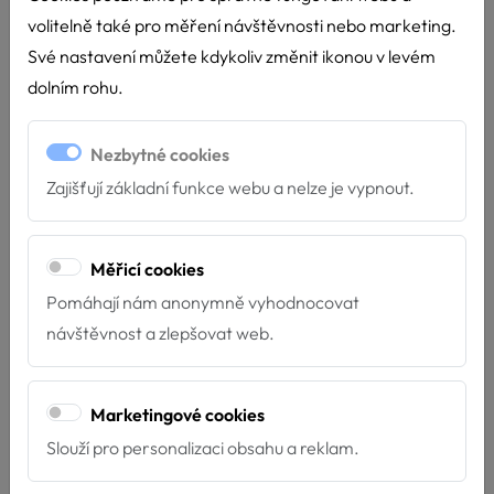
Detail akce: tábor CPDM o.p.s.,
volitelně také pro měření návštěvnosti nebo marketing.
Chata pod Kletí
Své nastavení můžete kdykoliv změnit ikonou v levém
dolním rohu.
Termín:
19.7.2026 - 13:30 - 14:30
Místo:
tábor CPDM o.p.s., Chata pod Kletí,
Nezbytné cookies
Zajišťují základní funkce webu a nelze je vypnout.
Krásetín 73
Délka akce:
60 minut
Měřicí cookies
Druh akce:
Zážitková
Pomáhají nám anonymně vyhodnocovat
Prostředí:
Indoor a outdoor
návštěvnost a zlepšovat web.
Počet účastníků:
20
Cílová skupina:
děti ze sociálně znevýhodněného
Marketingové cookies
prostředí (6-11 let)
Slouží pro personalizaci obsahu a reklam.