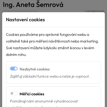
Ing. Aneta Šemrová
Funkce:
Člen výboru
Nastavení cookies
E-mail:
aneta.semrova@canisterapie.org
Cookies používáme pro správné fungování webu a
Telefon:
+420 724 358 927
volitelně také pro měření návštěvnosti nebo marketing.
Své nastavení můžete kdykoliv změnit ikonou v levém
V oblasti služeb za asistence psa působí od roku 2011, kdy
dolním rohu.
zahájila svou činnost s fenkou hladkosrstého foxteriéra.
Postupně do svého týmu zařadila další foxteriéry a křížence
Nezbytné cookies
border kolie. Dlouhodobě se věnuje práci s dětskými klienty
Zajišťují základní funkce webu a nelze je vypnout.
se sluchovým postižením a se seniory. V civilním zaměstnání
působí jako technický pracovník v sociálních službách. V Psí
škole rovněž vede základní kurzy školky štěňat a
Měřicí cookies
specializované kurzy.
Pomáhají nám anonymně vyhodnocovat