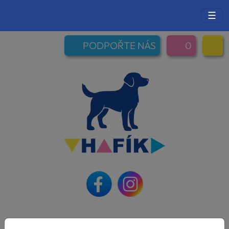
☰
PODPOŘTE NÁS
0