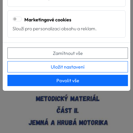
Marketingové cookies
Koupit
VLOŽIT DO KOŠÍKU
Slouží pro personalizaci obsahu a reklam.
Zamítnout vše
Uložit nastavení
Povolit vše