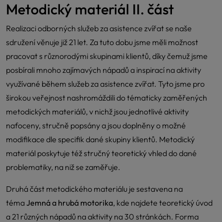
Metodický materiál II. část
Realizaci odborných služeb za asistence zvířat se naše
sdružení věnuje již 21 let. Za tuto dobu jsme měli možnost
pracovat s různorodými skupinami klientů, díky čemuž jsme
posbírali mnoho zajímavých nápadů a inspirací na aktivity
využívané během služeb za asistence zvířat. Tyto jsme pro
širokou veřejnost nashromáždili do tématicky zaměřených
metodických materiálů, v nichž jsou jednotlivé aktivity
nafoceny, stručně popsány a jsou doplněny o možné
modifikace dle specifik dané skupiny klientů. Metodický
materiál poskytuje též stručný teoretický vhled do dané
problematiky, na niž se zaměřuje.
Druhá část metodického materiálu je sestavena na
téma
Jemná a hrubá motorika
, kde najdete teoretický úvod
a 21 různých nápadů na aktivity na 30 stránkách. Forma