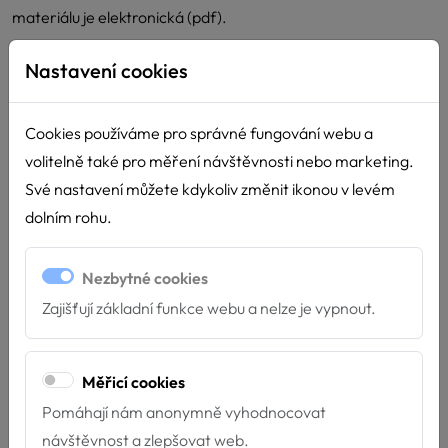
materiálu je elektronická (pdf).
Budeme velmi rádi pokud získáte nové impulsy pro Vaši práci
Nastavení cookies
v rámci služeb za asistence zvířat a doufáme, že na oplátku
budete respektovat naše autorská práva.
Cookies používáme pro správné fungování webu a
volitelně také pro měření návštěvnosti nebo marketing.
Děkujeme a přejeme Vám hodně radosti z Vaší práce.
Své nastavení můžete kdykoliv změnit ikonou v levém
Po uhrazení objednávky Vám bude metodický
dolním rohu.
materiál odeslán na Váš e-mail.
Nezbytné cookies
Zajišťují základní funkce webu a nelze je vypnout.
Cena: 290 Kč s DPH
Měřicí cookies
Pomáhají nám anonymně vyhodnocovat
návštěvnost a zlepšovat web.
Počet kusů