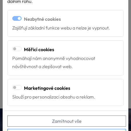
dolním rohu.
Stránka nenalezena
Nezbytné cookies
Litujeme, ale požadovaná stránka nebyla nalezena. Stránka
Zajišťují základní funkce webu a nelze je vypnout.
buď neexistuje, změnila se její adresa nebo již byly smazána.
Pokud si myslíte že jde o chybu,
napište nám
. Můžete se
vrátit
Měřicí cookies
na úvodní stranu
, nebo zkusit některý z následujících odkazů:
Pomáhají nám anonymně vyhodnocovat
návštěvnost a zlepšovat web.
O Hafíkovi
Kontakty
Psí škola
Chci podpořit
Jak se stát dobrovolníkem
O PADA
Marketingové cookies
Slouží pro personalizaci obsahu a reklam.
Hafík Třeboň, z.s.
Zamítnout vše
info@canisterapie.org