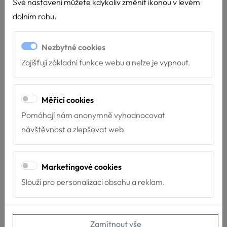
Své nastavení můžete kdykoliv změnit ikonou v levém
dolním rohu.
E-mail
Nezbytné cookies
Zajišťují základní funkce webu a nelze je vypnout.
Telefon
Měřicí cookies
Kurz
Pomáhají nám anonymně vyhodnocovat
návštěvnost a zlepšovat web.
Jméno psa/feny
Marketingové cookies
Slouží pro personalizaci obsahu a reklam.
Plemeno
Zamítnout vše