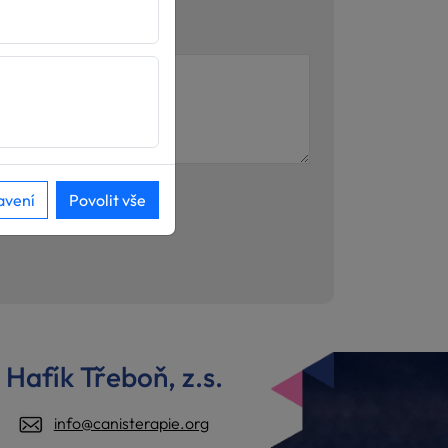
avení
Povolit vše
Hafík Třeboň, z.s.
info@canisterapie.org