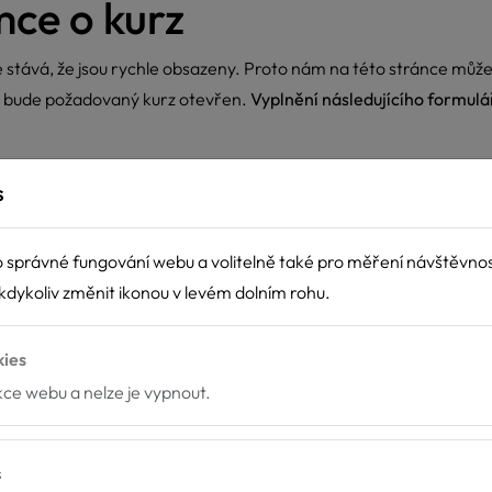
mce o kurz
e stává, že jsou rychle obsazeny. Proto nám na této stránce může
e bude požadovaný kurz otevřen.
Vyplnění následujícího formulá
s
no
Příjmení
 správné fungování webu a volitelně také pro měření návštěvno
dykoliv změnit ikonou v levém dolním rohu.
kies
nkce webu a nelze je vypnout.
eno
s