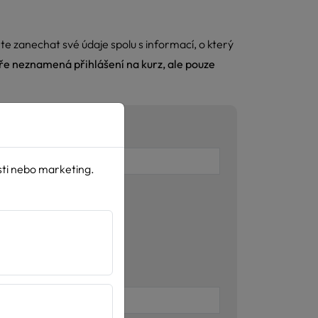
te zanechat své údaje spolu s informací, o který
ře neznamená přihlášení na kurz, ale pouze
E-mail
sti nebo marketing.
Stáří psa/feny