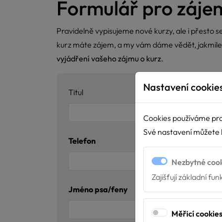
Formulář pro záje
Pravidelně vypisujeme nové kurzy, ale i přesto s
kurz máte zájem, a my vám dáme vědět, jakmil
vyjádření vašeho zájmu o kurz.
Nastavení cookie
Titul
Jmé
Cookies používáme pro
Své nastavení můžete k
Telefon
Kurz
Nezbytné coo
Zajišťují základní fu
Jméno psa/feny
Plem
Měřicí cookie