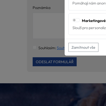
Pomáhají nám anony
Poznámka
Marketingové
Slouží pro personali
Zamítnout vše
Souhlasím:
Souhlas se zpracováním osobn
ODESLAT FORMULÁŘ