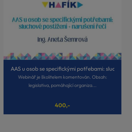
AAS u osob se specifickými potřebami: sluchové..
Webinář je školitelem komentován. Obsah:
legislativa, pomáhající organiza...
400,-