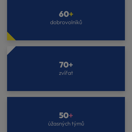
60
+
dobrovolníků
70
+
zvířat
50
+
úžasných týmů