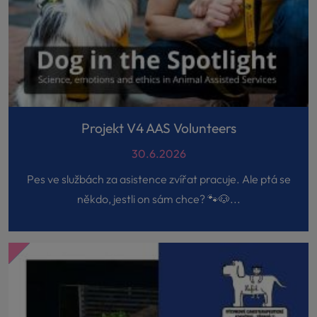
Projekt V4 AAS Volunteers
30.6.2026
Pes ve službách za asistence zvířat pracuje. Ale ptá se
někdo, jestli on sám chce? 🐾🐶...