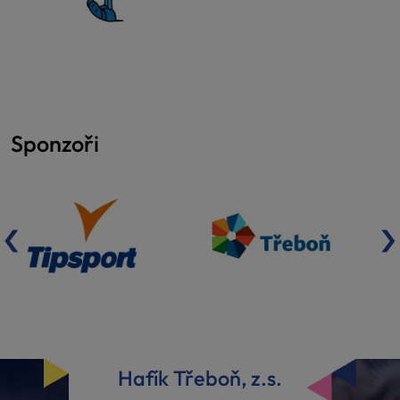
Sponzoři
‹
›
Hafík Třeboň, z.s.