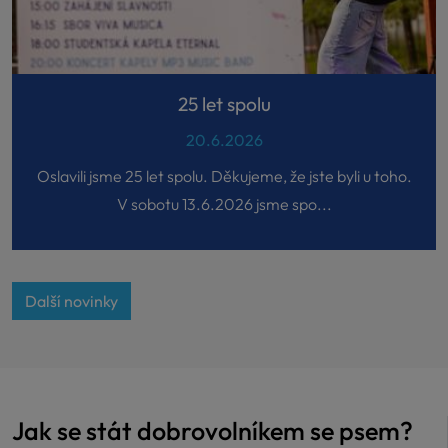
25 let spolu
20.6.2026
Oslavili jsme 25 let spolu. Děkujeme, že jste byli u toho.
V sobotu 13.6.2026 jsme spo...
Další novinky
Jak se stát dobrovolníkem se psem?