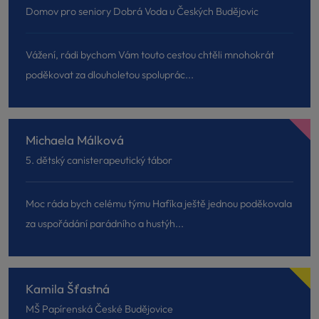
Domov pro seniory Dobrá Voda u Českých Budějovic
Vážení, rádi bychom Vám touto cestou chtěli mnohokrát
poděkovat za dlouholetou spoluprác...
Michaela Málková
5. dětský canisterapeutický tábor
Moc ráda bych celému týmu Hafíka ještě jednou poděkovala
za uspořádání parádního a hustýh...
Kamila Šťastná
MŠ Papírenská České Budějovice