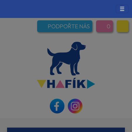
☰
PODPOŘTE NÁS
0