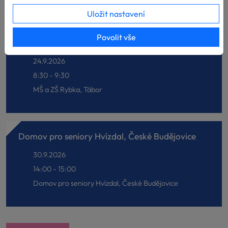
Uložit nastavení
Povolit vše
MŠ a ZŠ Rybka, Tábor
24.9.2026
8:30 - 9:30
MŠ a ZŠ Rybka, Tábor
Domov pro seniory Hvízdal, České Budějovice
30.9.2026
14:00 - 15:00
Domov pro seniory Hvízdal, České Budějovice