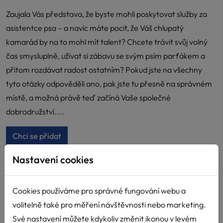
Zaujala Vás představa, že byste mohli poskytovat služby za
asistentce psa – a navíc máte pocit, že Váš chlupatý
kamarád by na to mohl mít talent? Chcete trávit svůj volný
čas smysluplně, užívat si zábavu se svým psím parťákem a
přitom rozdávat radost ostatním? Pokud jste na všechny
tyto otázky odpověděli ano, pak jste tu přesně na správném
místě, a možná právě teď začíná Vaše společné
dobrodružství....
Chci se přidat
Nastavení cookies
Cookies používáme pro správné fungování webu a
volitelně také pro měření návštěvnosti nebo marketing.
Své nastavení můžete kdykoliv změnit ikonou v levém