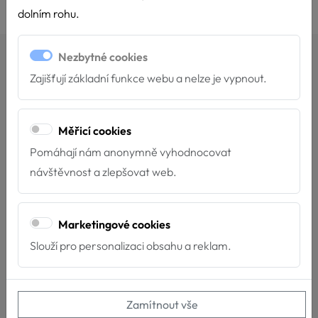
dolním rohu.
Nezbytné cookies
Připravované akce
Zajišťují základní funkce webu a nelze je vypnout.
Domov se zvláštním režimem Kotva, Strakonice
Měřicí cookies
17.9.2026
Pomáhají nám anonymně vyhodnocovat
9:30 - 10:30
návštěvnost a zlepšovat web.
Domov se zvláštním režimem Kotva, Strakonice
Marketingové cookies
Slouží pro personalizaci obsahu a reklam.
Jihočeský festival zdraví, Třeboň
19.9.2026
10:00 - 13:00
Zamítnout vše
Jihočeský festival zdraví, Třeboň